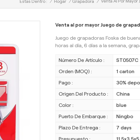
Venta Al Por Mayor
/
Hogar
/
Grapadora
/
Estas Dentro :
Venta al por mayor Juego de grapado
Juego de grapadoras Foska de buena 
horas al día, 6 días a la semana, gra
Número De Artículo :
ST0507C
Orden (MOQ) :
1 carton
Pago :
30% depos
Origen Del Producto :
China
Color :
blue
Puerto De Embarque :
Ningbo
Plazo De Entrega :
7 days
Presupuesto :
11.5x3.5x