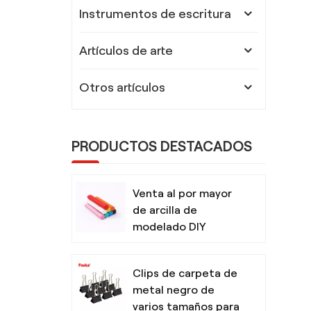
Instrumentos de escritura
Artículos de arte
Otros artículos
PRODUCTOS DESTACADOS
Venta al por mayor
de arcilla de
modelado DIY
segura y no tóxica
para niños con
Clips de carpeta de
herramientas
metal negro de
varios tamaños para