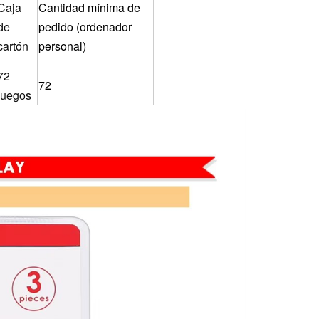
Caja
Cantidad mínima de
de
pedido (ordenador
cartón
personal)
72
72
juegos