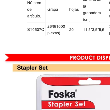
Número
la
de
Grapa
hojas
grapadora
artículo.
(cm)
26/6(1000
ST0507C
20
11,5*3,5*5,5
piezas)