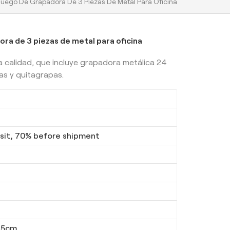
 Juego De Grapadora De 3 Piezas De Metal Para Oficina
ra de 3 piezas de metal para oficina
calidad, que incluye grapadora metálica 24
pas y quitagrapas.
it, 70% before shipment
5.5cm