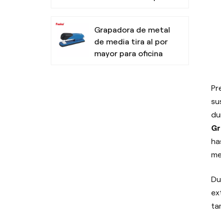
oficina
Grapadora de metal
de media tira al por
mayor para oficina
Resaltadores no
Pr
tóxicos con punta
su
de cincel para la
du
escuela
Gr
ha
Bolígrafo de tres
me
colores de diseño
simple para la
escuela de oficina
Du
ex
ta