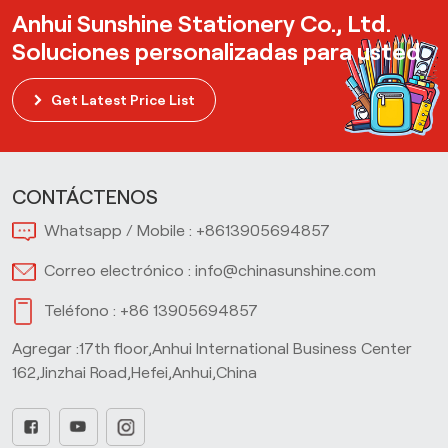
Anhui Sunshine Stationery Co., Ltd.
Soluciones personalizadas para usted
Get Latest Price List
CONTÁCTENOS
Whatsapp / Mobile :
+8613905694857
Correo electrónico :
info@chinasunshine.com
Teléfono :
+86 13905694857
Agregar :17th floor,Anhui International Business Center
162,Jinzhai Road,Hefei,Anhui,China