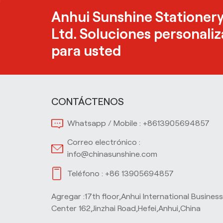
Anhui Sunshine Stationery
Ltd. Soluciones personali
para usted
CONTÁCTENOS
Whatsapp / Mobile :
+8613905694857
Correo electrónico :
info@chinasunshine.com
Teléfono :
+86 13905694857
Agregar :17th floor,Anhui International Busines
Center 162,Jinzhai Road,Hefei,Anhui,China