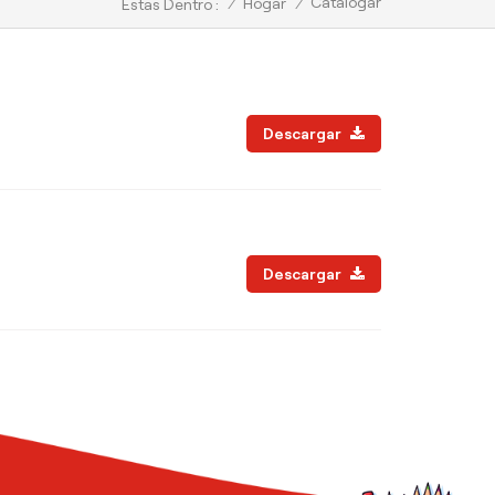
Catalogar
/
Hogar
/
Estas Dentro :
Descargar
Descargar