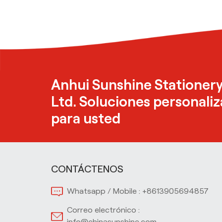
Resaltadores no
tóxicos con punta
de cincel para la
escuela
Bolígrafo de tres
colores de diseño
Anhui Sunshine Stationery
simple para la
escuela de oficina
Ltd. Soluciones personali
para usted
CONTÁCTENOS
Whatsapp / Mobile :
+8613905694857
Correo electrónico :
info@chinasunshine.com