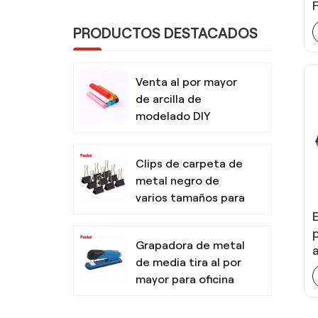
PRODUCTOS DESTACADOS
Venta al por mayor
de arcilla de
modelado DIY
segura y no tóxica
para niños con
Clips de carpeta de
herramientas
metal negro de
varios tamaños para
oficina
Grapadora de metal
de media tira al por
mayor para oficina