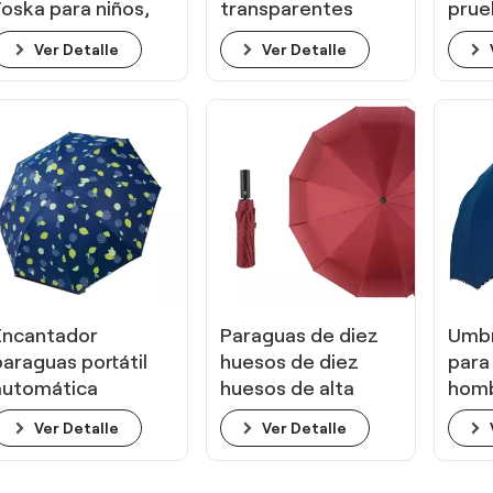
Foska para niños,
transparentes
prue
dibujo educativo.
automáticas para
para
Ver Detalle
Ver Detalle
adultos y
estudiantes
Encantador
Paraguas de diez
Umbr
paraguas portátil
huesos de diez
para
automática
huesos de alta
homb
completa para
calidad para
hues
Ver Detalle
Ver Detalle
todo el clima
adultos