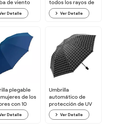
ba de viento
todos los rayos de
 mujeres niños
bloque
Ver Detalle
Ver Detalle
illa plegable
Umbrilla
 mujeres de los
automático de
res con 10
protección de UV
os
Black UV para
Ver Detalle
Ver Detalle
negocios para
negocios