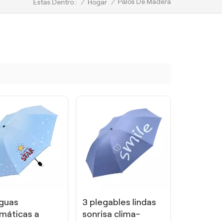
Palos De Madera
/
Hogar
/
Estas Dentro :
guas
3 plegables lindas
máticas a
sonrisa clima-