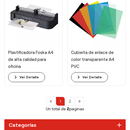
Plastificadora Foska A4
Cubierta de enlace de
de alta calidad para
color transparente A4
oficina
PVC
Ver Detalle
Ver Detalle
1
2
Un total de
2
paginas
Categorías