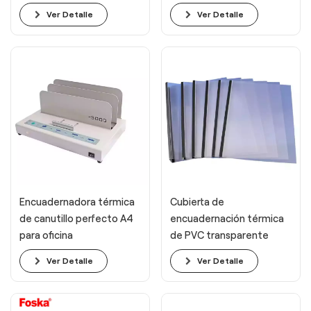
laminación en caliente
Ver Detalle
Ver Detalle
para oficina
Encuadernadora térmica
Cubierta de
de canutillo perfecto A4
encuadernación térmica
para oficina
de PVC transparente
mate A4
Ver Detalle
Ver Detalle