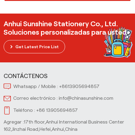
Anhui Sunshine Stationery Co., Ltd.
Soluciones personalizadas para usted
Get Latest Price List
CONTÁCTENOS
Whatsapp / Mobile :
+8613905694857
Correo electrónico :
info@chinasunshine.com
Teléfono :
+86 13905694857
Agregar :17th floor,Anhui International Business Center
162,Jinzhai Road,Hefei,Anhui,China