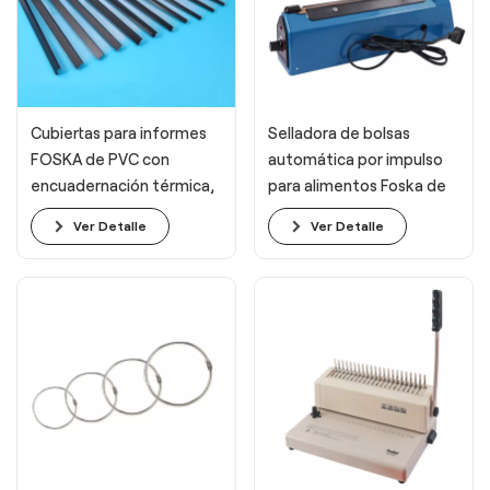
Cubiertas para informes
Selladora de bolsas
FOSKA de PVC con
automática por impulso
encuadernación térmica,
para alimentos Foska de
cubiertas transparentes
210 W
Ver Detalle
Ver Detalle
con lomo de acero para la
formación inmobiliaria y
diversos negocios.