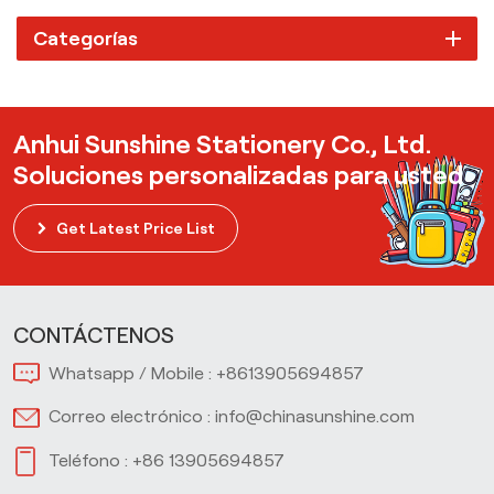
Categorías
Anhui Sunshine Stationery Co., Ltd.
Soluciones personalizadas para usted
Get Latest Price List
CONTÁCTENOS
Whatsapp / Mobile :
+8613905694857
Correo electrónico :
info@chinasunshine.com
Teléfono :
+86 13905694857