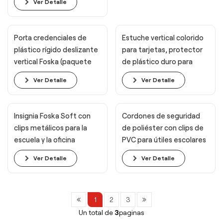
Ver Detalle
tarjetero
Porta credenciales de
Estuche vertical colorido
plástico rígido deslizante
para tarjetas, protector
vertical Foska (paquete
de plástico duro para
de 10)
oficina y escuela.
Ver Detalle
Ver Detalle
Insignia Foska Soft con
Cordones de seguridad
clips metálicos para la
de poliéster con clips de
escuela y la oficina
PVC para útiles escolares
Foska
Ver Detalle
Ver Detalle
1
2
3
Un total de
3
paginas