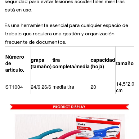
seguridad para evitar lesiones accidentales mientras
está en uso.
Es una herramienta esencial para cualquier espacio de
trabajo que requiera una gestión y organización
frecuente de documentos.
Número
grapa
tira
capacidad
de
tamaño
(tamaño)
completa/media
(hoja)
artículo.
14,5*2,0*6
ST1004
24/6 26/6
media tira
20
cm