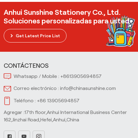
Anhui Sunshine Stationery Co., Ltd.
Soluciones personalizadas para usted
Get Latest Price List
CONTÁCTENOS
Whatsapp / Mobile :
+8613905694857
Correo electrónico :
info@chinasunshine.com
Teléfono :
+86 13905694857
Agregar :17th floor,Anhui International Business Center
162,Jinzhai Road,Hefei,Anhui,China