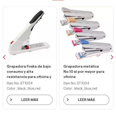
Grapadora Foska de bajo
Grapadora metálica
consumo y alta
No.10 al por mayor para
resistencia para oficina y
oficina
hogar
Item No: ST1004
Item No: ST1004
Color : black, blue,red
Color : black, blue,red
LEER MÁS
LEER MÁS