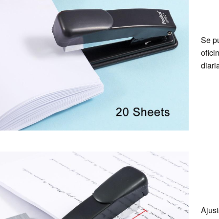
Se p
ofici
diari
Ajust