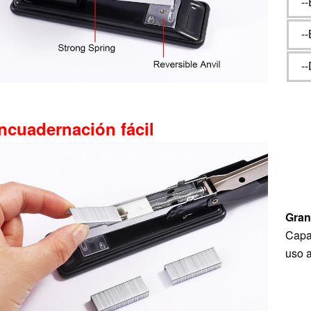
-
-
-
ncuadernación fácil
Gran
Capa
uso a