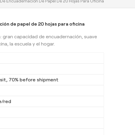
De Encuadernación De Papel De 20 Hojas Para Oficina
ón de papel de 20 hojas para oficina
: gran capacidad de encuadernación, suave
na, la escuela y el hogar.
it, 70% before shipment
e/red
6