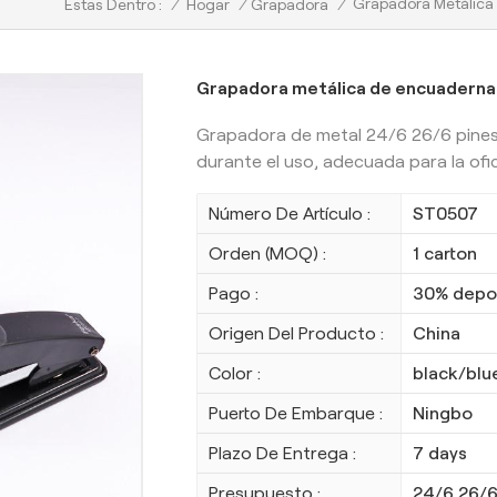
Grapadora Metálica 
/
Hogar
/
Grapadora
/
Estas Dentro :
Grapadora metálica de encuadernaci
Grapadora de metal 24/6 26/6 pines
durante el uso, adecuada para la ofici
Número De Artículo :
ST0507
Orden (MOQ) :
1 carton
Pago :
30% depos
Origen Del Producto :
China
Color :
black/blu
Puerto De Embarque :
Ningbo
Plazo De Entrega :
7 days
Presupuesto :
24/6 26/