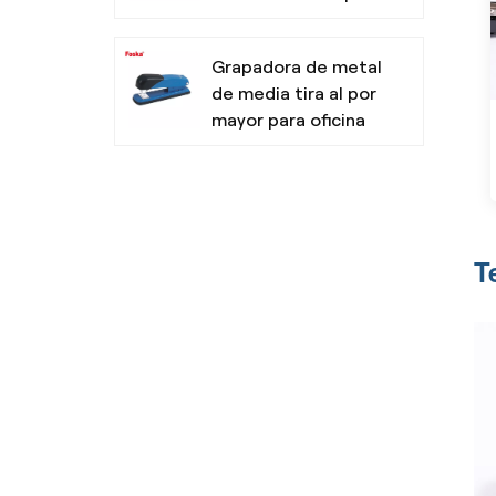
oficina
Grapadora de metal
de media tira al por
mayor para oficina
Resaltadores no
tóxicos con punta
de cincel para la
T
escuela
Bolígrafo de tres
colores de diseño
simple para la
escuela de oficina