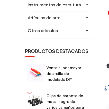
Instrumentos de escritura
Artículos de arte
Otros artículos
PRODUCTOS DESTACADOS
Venta al por mayor
de arcilla de
modelado DIY
¿
segura y no tóxica
para niños con
Clips de carpeta de
herramientas
metal negro de
varios tamaños para