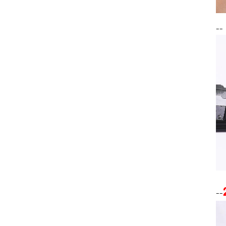
--
--