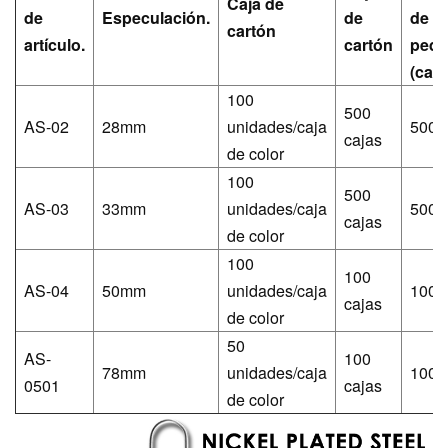
Caja de
de
Especulación.
de
de
cartón
artículo.
cartón
pedi
(caja
100
500
AS-02
28mm
unidades/caja
500
cajas
de color
100
500
AS-03
33mm
unidades/caja
500
cajas
de color
100
100
AS-04
50mm
unidades/caja
100
cajas
de color
50
AS-
100
78mm
unidades/caja
100
0501
cajas
de color