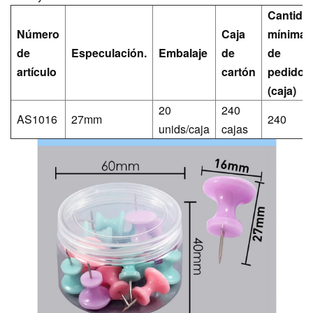
Cantida
Número
Caja
mínima
de
Especulación.
Embalaje
de
de
artículo
cartón
pedido
(caja)
20
240
AS1016
27mm
240
unids/caja
cajas