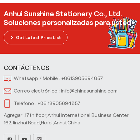
Anhui Sunshine Stationery Co., Ltd.
Soluciones personalizadas para usted
Get Latest Price List
CONTÁCTENOS
Whatsapp / Mobile :
+8613905694857
Correo electrónico :
info@chinasunshine.com
Teléfono :
+86 13905694857
Agregar :17th floor,Anhui International Business Center
162,Jinzhai Road,Hefei,Anhui,China