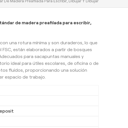
 De Madera Preafilada Para Escribir, Dibujar Y Dibujar
tándar de madera preafilada para escribir,
r con una rotura mínima y son duraderos, lo que
el FSC, están elaborados a partir de bosques
 Adecuados para sacapuntas manuales y
orio ideal para útiles escolares, de oficina o de
etos fluidos, proporcionando una solución
er espacio de trabajo.
eposit