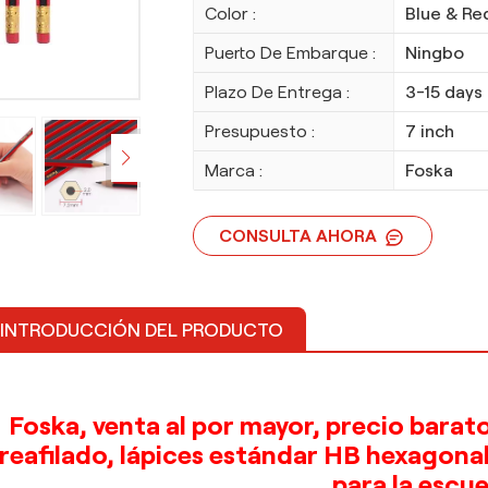
Color :
Blue & Re
Puerto De Embarque :
Ningbo
Plazo De Entrega :
3-15 days
Presupuesto :
7 inch
Marca :
Foska
CONSULTA AHORA
INTRODUCCIÓN DEL PRODUCTO
Foska, venta al por mayor, precio bara
reafilado, lápices estándar HB hexagona
para la escue