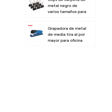
herramientas
metal negro de
varios tamaños para
oficina
Grapadora de metal
de media tira al por
mayor para oficina
Resaltadores no
tóxicos con punta
de cincel para la
escuela
Bolígrafo de tres
colores de diseño
simple para la
escuela de oficina