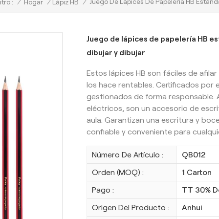
Juego De Lápices De Papelería HB Estándar
/
Hogar
/
Lápiz HB
/
tro :
Juego de lápices de papelería HB es
dibujar y dibujar
Estos lápices HB son fáciles de afila
los hace rentables. Certificados por 
gestionados de forma responsable.
eléctricos, son un accesorio de escrit
aula. Garantizan una escritura y boc
confiable y conveniente para cualqui
Número De Artículo :
QB012
Orden (MOQ) :
1 Carton
Pago :
TT 30% D
Origen Del Producto :
Anhui