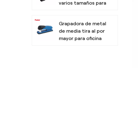
varios tamaños para
oficina
Grapadora de metal
de media tira al por
mayor para oficina
Resaltadores no
tóxicos con punta
de cincel para la
escuela
Bolígrafo de tres
colores de diseño
simple para la
escuela de oficina