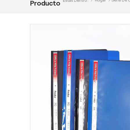
/
Hogar
/
Serie De 
Estas Dentro :
Producto