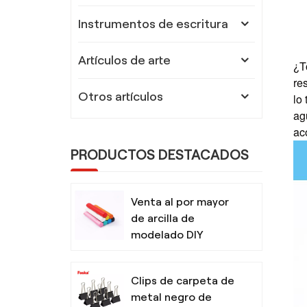
Instrumentos de escritura
Artículos de arte
¿T
re
Otros artículos
lo
ag
ac
PRODUCTOS DESTACADOS
Venta al por mayor
de arcilla de
modelado DIY
segura y no tóxica
para niños con
Clips de carpeta de
herramientas
metal negro de