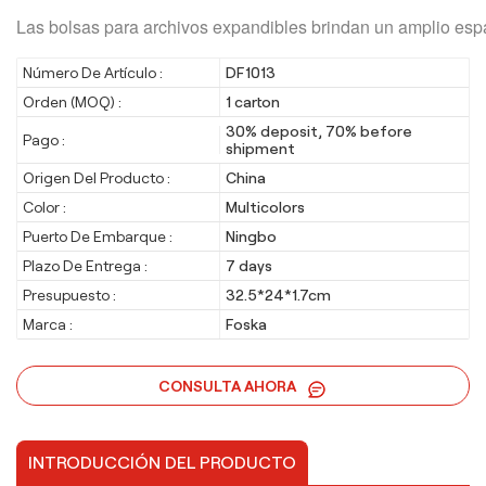
Las bolsas para archivos expandibles brindan un amplio espa
Número De Artículo :
DF1013
Orden (MOQ) :
1 carton
30% deposit, 70% before
Pago :
shipment
Origen Del Producto :
China
Color :
Multicolors
Puerto De Embarque :
Ningbo
Plazo De Entrega :
7 days
Presupuesto :
32.5*24*1.7cm
Marca :
Foska
CONSULTA AHORA
INTRODUCCIÓN DEL PRODUCTO