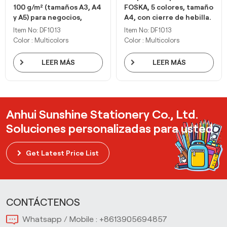
100 g/m² (tamaños A3, A4
FOSKA, 5 colores, tamaño
y A5) para negocios,
A4, con cierre de hebilla.
autoadhesivos.
Item No: DF1013
Item No: DF1013
Color : Multicolors
Color : Multicolors
LEER MÁS
LEER MÁS
Anhui Sunshine Stationery Co., Ltd.
Soluciones personalizadas para usted
Get Latest Price List
CONTÁCTENOS
Whatsapp / Mobile :
+8613905694857