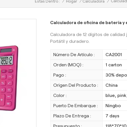
Calculad
/
Hogar
/
Calculadora
/
Estas Dentro :
Calculadora de oficina de batería y 
Calculadora de 12 dígitos de calidad 
Portátil y duradero.
Número De Artículo :
CA2001
Orden (MOQ) :
1 carton
Pago :
30% depos
Origen Del Producto :
China
Color :
blue, pink
Puerto De Embarque :
Ningbo
Plazo De Entrega :
7 days
Presupuesto :
118*70*1