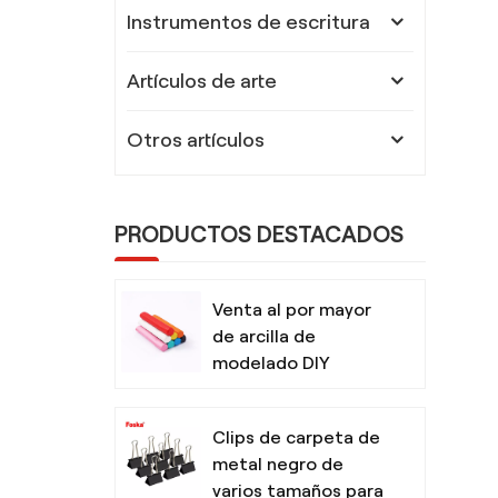
Instrumentos de escritura
Artículos de arte
Otros artículos
PRODUCTOS DESTACADOS
Venta al por mayor
de arcilla de
modelado DIY
segura y no tóxica
para niños con
Clips de carpeta de
herramientas
metal negro de
varios tamaños para