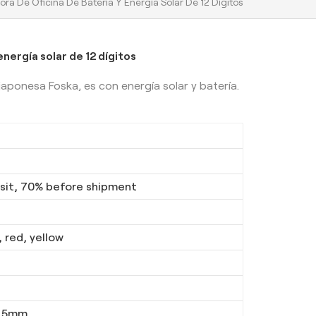
ora De Oficina De Batería Y Energía Solar De 12 Dígitos
energía solar de 12 dígitos
japonesa Foska, es con energía solar y batería.
it, 70% before shipment
, red, yellow
0.5mm