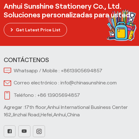
Anhui Sunshine Stationery Co., Ltd.
Soluciones personalizadas para usted
Get Latest Price List
CONTÁCTENOS
Whatsapp / Mobile :
+8613905694857
Correo electrónico :
info@chinasunshine.com
Teléfono :
+86 13905694857
Agregar :17th floor,Anhui International Business Center
162,Jinzhai Road,Hefei,Anhui,China