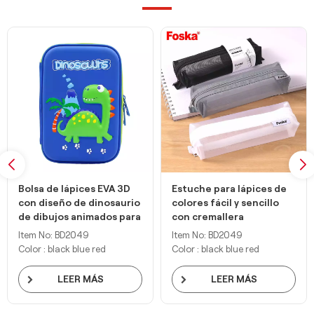
Bolsa de lápices EVA 3D
Estuche para lápices de
con diseño de dinosaurio
colores fácil y sencillo
de dibujos animados para
con cremallera
niños al por mayor
Item No: BD2049
Item No: BD2049
Color : black blue red
Color : black blue red
LEER MÁS
LEER MÁS