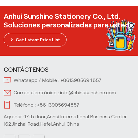
Anhui Sunshine Stationery Co., Ltd.
Soluciones personalizadas para usted
Get Latest Price List
CONTÁCTENOS
Whatsapp / Mobile :
+8613905694857
Correo electrónico :
info@chinasunshine.com
Teléfono :
+86 13905694857
Agregar :17th floor,Anhui International Business Center
162,Jinzhai Road,Hefei,Anhui,China