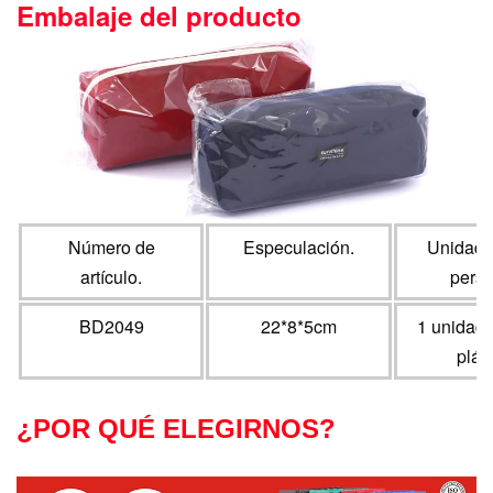
Embalaje del producto
Número de
Especulación.
Unidad 
artículo.
perso
BD2049
22*8*5cm
1 unidad/
plás
¿POR QUÉ ELEGIRNOS?