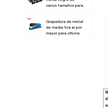
varios tamaños para
oficina
Grapadora de metal
de media tira al por
mayor para oficina
Resaltadores no
tóxicos con punta
de cincel para la
escuela
Bolígrafo de tres
colores de diseño
simple para la
N
escuela de oficina
d
a