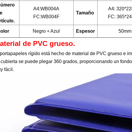
úmero
A4:WB004A
A4: 320*2
e
Tamaño
FC:WB004F
FC: 365*2
rtículo.
olor
Negro + Azul
Espesor
50mm
aterial de PVC grueso.
 portapapeles rígido está hecho de material de PVC grueso e imp
 cubierta se puede plegar 360 grados, proporcionando un fondo d
 fácil.