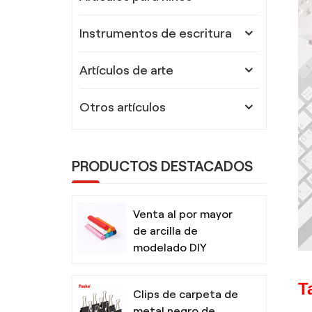
Instrumentos de escritura
Artículos de arte
Otros artículos
PRODUCTOS DESTACADOS
Venta al por mayor
de arcilla de
modelado DIY
segura y no tóxica
para niños con
T
Clips de carpeta de
herramientas
metal negro de