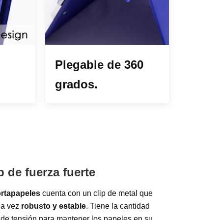
Plegable de 360
grados.
p de fuerza fuerte
rtapapeles
cuenta con un clip de metal que
la vez
robusto y estable
. Tiene la cantidad
 de tensión para mantener los papeles en su