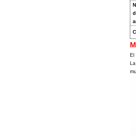
N
d
a
C
M
El
La
muy