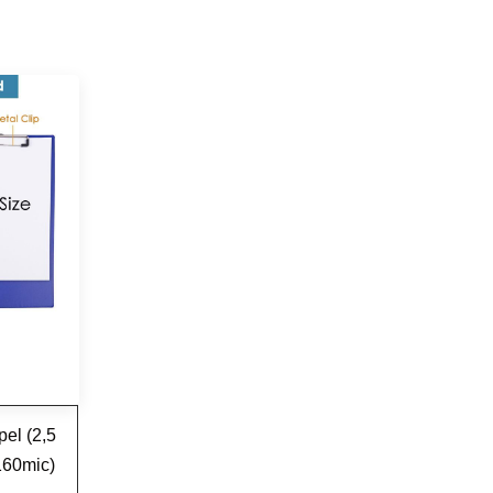
pel (2,5
160mic)