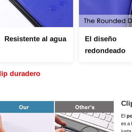
Resistente al agua
El diseño
redondeado
lip duradero  
Cli
El
po
es a 
justa