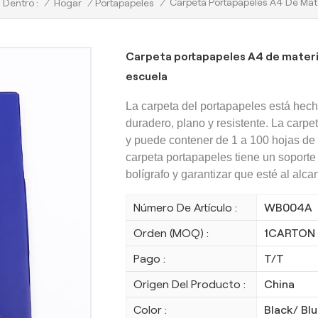
Carpeta Portapapeles A4 De Mate
/
Hogar
/
Portapapeles
/
 Dentro :
Carpeta portapapeles A4 de material
escuela
La carpeta del portapapeles está hech
duradero, plano y resistente. La carp
y puede contener de 1 a 100 hojas de 
carpeta portapapeles tiene un soporte 
bolígrafo y garantizar que esté al alc
Número De Artículo :
WB004A
Orden (MOQ) :
1CARTON
Pago :
T/T
Origen Del Producto :
China
Color :
Black/ Bl