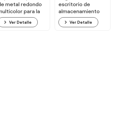
de metal redondo
escritorio de
multicolor para la
almacenamiento
oficina
de lápices de metal
Ver Detalle
Ver Detalle
para oficina