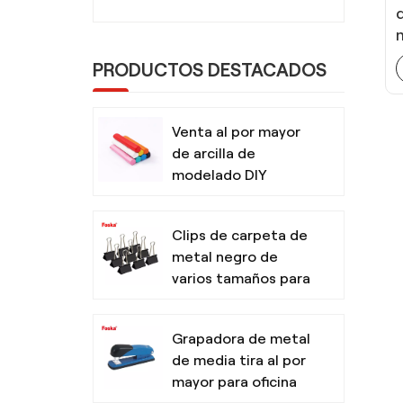
PRODUCTOS DESTACADOS
Venta al por mayor
de arcilla de
modelado DIY
segura y no tóxica
para niños con
Clips de carpeta de
herramientas
metal negro de
varios tamaños para
oficina
Grapadora de metal
de media tira al por
mayor para oficina