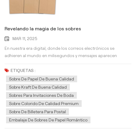
Revelando la magia de los sobres
MAR 11, 2025
En nuestra era digital, donde los correos electrónicos se
adhieren al mundo en milisegundos y mensajes aparecen
instantáneamente en nuestras pantallas, los sobres pueden
parecer reliquias de una época pasada. Pero estos paquetes de
ETIQUETAS :
papel sin pretensiones tienen un encanto y un significado que es
Sobre De Papel De Buena Calidad
realmente atemporal. Una breve historia de sobres El concepto
Sobre Kraft De Buena Calidad
de sobres tiene una historia larga y fascinante. Los antiguos
Sobres Para Invitaciones De Boda
egipcios usaron hojas de papiro para envolver documentos
Sobre Colorido De Calidad Premium
importantes, creando una forma temprana de protección. En el
Sobre De Billetera Para Postal
siglo XIV, los chinos desarrollaron sobres de papel doblado para
Embalaje De Sobres De Papel Romántico
enviar cartas. Sin embargo, no fue hasta el siglo XIX que el sobre
moderno, con su aleta gummed para sellado fácil, estuvo
ampliamente disponible. Esta innovación, junto con la