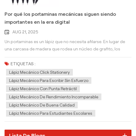
Por qué los portaminas mecánicas siguen siendo
importantes en la era digital
AUG 21, 2025
Un portaminas es un lápiz que no necesita afilarse. En lugar de
una carcasa de madera que rodea un núcleo de grafito, los
portaminas utilizan un mecanismo para hacer avanzar la mina a
medida que se usa. Simplemente presiona el botón superior y
ETIQUETAS :
estarás listo para escribir o dibujar. Vienen en varios tamaños,
Lápiz Mecánico Click Stationery
generalmente con espesores de mina de 0,5 mm, 0,7 mm o 2,0
Lápiz Mecánico Para Escribir Sin Esfuerzo
mm, cada uno adecuado para diferentes propósitos, desde el
Lápiz Mecánico Con Punta Retráctil
dibujo técnico hasta la toma de notas diaria. Las ventajas de los
Lápiz Mecánico De Rendimiento Incomparable
portaminas mecánicas 1. No más afilado Lápiz mecánicoUna de
Lápiz Mecánico De Buena Calidad
las mayores molestias de los lápices de madera tradicionales es
Lápiz Mecánico Para Estudiantes Escolares
tener que afilarlos constantemente. Los portaminas eliminan
esta molestia por completo. Simplemente cambia la mina
cuando la necesites y listo.2. Lápiz mecánico ecológicoSi bien
Lista De Blogs