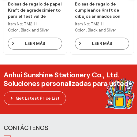
Bolsas de regalo de papel
Bolsas de regalo de
Kraft de agradecimiento
cumpleaños Kraft de
para el festival de
dibujos animados con
banquetes de Sylvan
asas
Item No: TM2111
Item No: TM2111
Color : Black and Sliver
Color : Black and Sliver
LEER MÁS
LEER MÁS
Anhui Sunshine Stationery Co., Ltd.
Soluciones personalizadas para usted
Get Latest Price List
CONTÁCTENOS