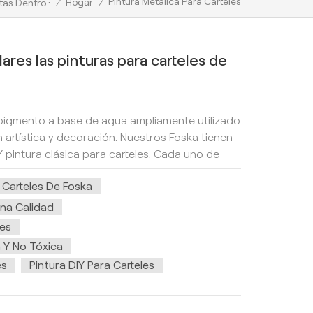
Pintura Metálica Para Carteles
/
Hogar
/
tas Dentro :
ares las pinturas para carteles de
 pigmento a base de agua ampliamente utilizado
n artística y decoración. Nuestros Foska tienen
Y pintura clásica para carteles. Cada uno de
isponible en 10 colores vibrantes y se presenta
 Carteles De Foska
tro pedido mínimo es de una caja, y cada caja
jas de Pintura de carteles coloridos 1.Seguro y
ena Calidad
carteles Foska utiliza una fórmula no tóxica
res
ventes dañinos, lo que la hace adecuada para
a Y No Tóxica
s y artistas profesionales.2.Utilizable y
es
Pintura DIY Para Carteles
agua, de secado rápido, fácil de ajustar y
a humedecer para mezclar o
cablePoster Piant se puede utilizar en diversas