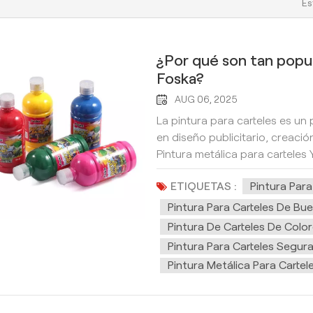
Es
¿Por qué son tan popul
Foska?
AUG 06, 2025
La pintura para carteles es un
en diseño publicitario, creació
Pintura metálica para carteles 
nuestros recubrimientos está d
ETIQUETAS :
Pintura Para
en 10 botellas de 500 ml. Nues
contiene 12 botellas. Las venta
Pintura Para Carteles De Bu
no tóxico Nuestra pintura para 
Pintura De Carteles De Colo
que no contiene alcohol ni sol
Pintura Para Carteles Segur
que la utilicen estudiantes, niño
Pintura Metálica Para Cartel
conveniente Fórmula a base de 
modificar, y se puede volver 
corregir.3.Multifuncional y apli