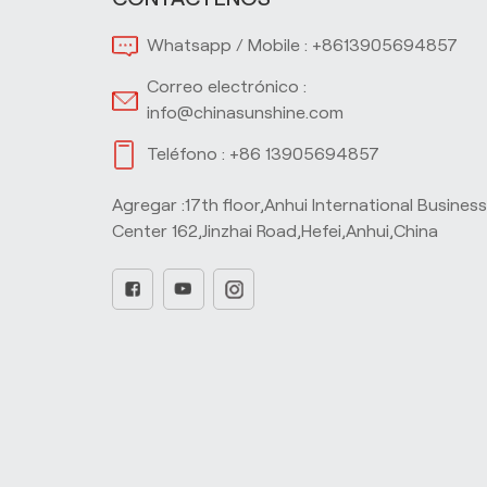
Whatsapp / Mobile :
+8613905694857
Correo electrónico :
info@chinasunshine.com
Teléfono :
+86 13905694857
Agregar :17th floor,Anhui International Busines
Center 162,Jinzhai Road,Hefei,Anhui,China