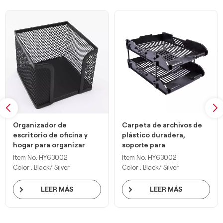
Carpeta de archivos de
Revistero de escritorio
plástico duradera,
negro de diseño clásico
soporte para
de 3 compartimentos
documentos,
Item No: HY63002
Item No: HY63002
organizador de oficina
Color : Black/ Silver
Color : Black/ Silver
LEER MÁS
LEER MÁS