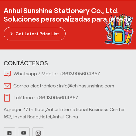
Anhui Sunshine Stationery Co., Ltd.
Soluciones personalizadas para usted
Get Latest Price List
CONTÁCTENOS
Whatsapp / Mobile :
+8613905694857
Correo electrónico :
info@chinasunshine.com
Teléfono :
+86 13905694857
Agregar :17th floor,Anhui International Business Center
162,Jinzhai Road,Hefei,Anhui,China