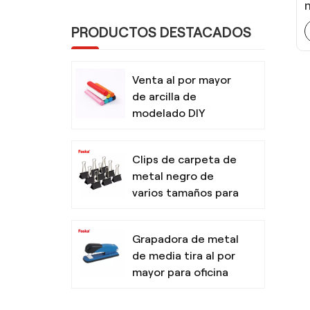
PRODUCTOS DESTACADOS
Venta al por mayor
de arcilla de
modelado DIY
segura y no tóxica
para niños con
Clips de carpeta de
herramientas
metal negro de
varios tamaños para
oficina
Grapadora de metal
de media tira al por
mayor para oficina