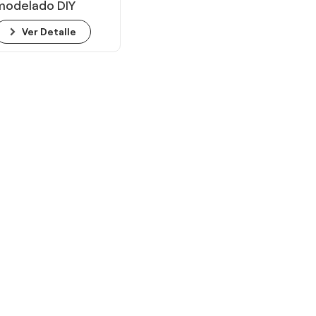
modelado DIY
segura y no tóxica
Ver Detalle
para niños con
herramientas