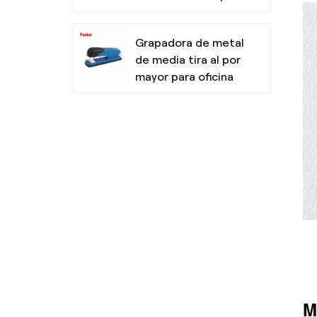
oficina
Grapadora de metal
de media tira al por
mayor para oficina
Resaltadores no
tóxicos con punta
de cincel para la
escuela
Bolígrafo de tres
colores de diseño
simple para la
escuela de oficina
M