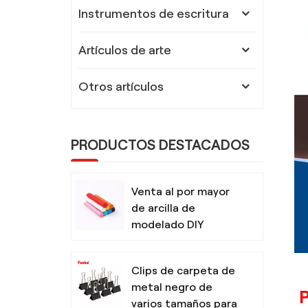
Instrumentos de escritura
Artículos de arte
Otros artículos
PRODUCTOS DESTACADOS
Venta al por mayor
de arcilla de
modelado DIY
segura y no tóxica
para niños con
Clips de carpeta de
herramientas
metal negro de
P
varios tamaños para