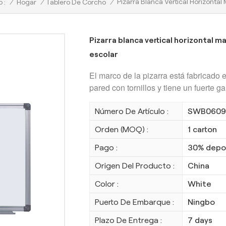
Pizarra Blanca Vertical Horizonta
/
Hogar
/
Tablero De Corcho
/
 :
Pizarra blanca vertical horizontal m
escolar
El marco de la pizarra está fabricado e
pared con tornillos y tiene un fuerte g
Número De Artículo :
SWB0609
Orden (MOQ) :
1 carton
Pago :
30% depos
Origen Del Producto :
China
Color :
White
Puerto De Embarque :
Ningbo
Plazo De Entrega :
7 days