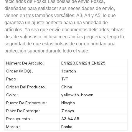
reciclados de Foska Las bolsas de envío Foska,
diseñadas para satisfacer sus necesidades de envío,
vienen en tres tamaños versátiles: A3, A4 y A5, lo que
garantiza un ajuste perfecto para una variedad de
artículos. Ya sea que envíe documentos delicados, obras
de arte valiosas o incluso mercancías pequeñas, tenga la
seguridad de que estas bolsas de correo brindan una
protección superior durante todo el viaje.
Número De Artículo :
EN1223,EN1224,EN1225
Orden (MOQ) :
1 carton
Pago :
T/T
Origen Del Producto :
China
Color :
yellowish-brown
Puerto De Embarque :
Ningbo
Plazo De Entrega :
7 days
Presupuesto :
A3 A4 A5
Marca :
Foska