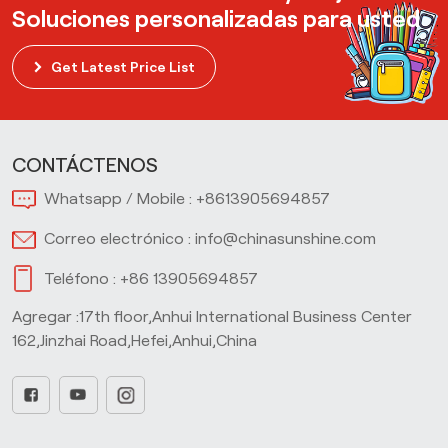
Soluciones personalizadas para usted
Get Latest Price List
CONTÁCTENOS
Whatsapp / Mobile :
+8613905694857
Correo electrónico :
info@chinasunshine.com
Teléfono :
+86 13905694857
Agregar :17th floor,Anhui International Business Center
162,Jinzhai Road,Hefei,Anhui,China