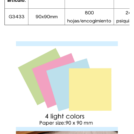
artículo.
800
24
G3433
90x90mm
hojas/encogimiento
psiquia