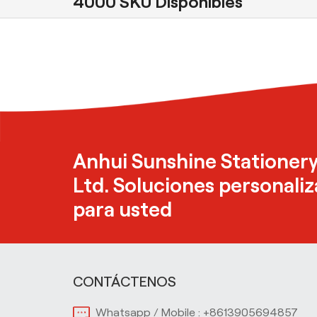
4000 SKU Disponibles
Anhui Sunshine Stationery
Ltd. Soluciones personali
para usted
CONTÁCTENOS
Whatsapp / Mobile :
+8613905694857