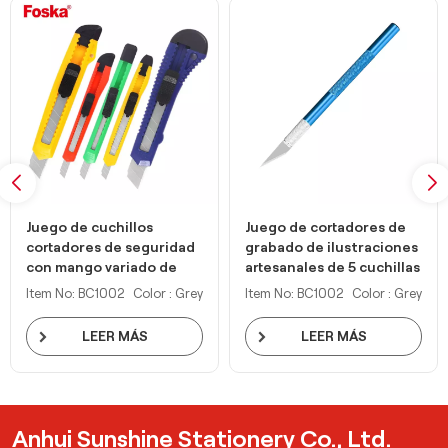
Juego de cuchillos
Juego de cortadores de
cortadores de seguridad
grabado de ilustraciones
con mango variado de
artesanales de 5 cuchillas
diferentes tamaños y
Item No: BC1002
Color : Grey
Item No: BC1002
Color : Grey
colores
LEER MÁS
LEER MÁS
Anhui Sunshine Stationery Co., Ltd.