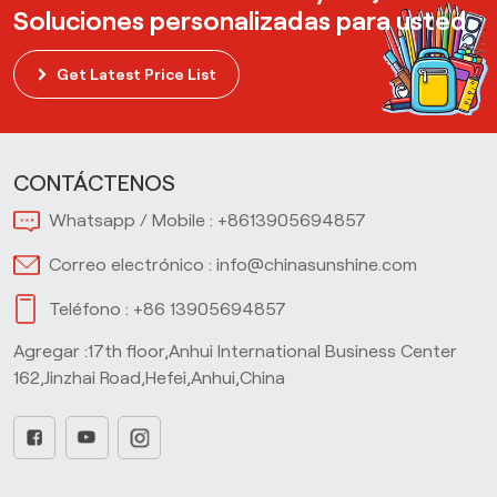
Soluciones personalizadas para usted
Get Latest Price List
CONTÁCTENOS
Whatsapp / Mobile :
+8613905694857
Correo electrónico :
info@chinasunshine.com
Teléfono :
+86 13905694857
Agregar :17th floor,Anhui International Business Center
162,Jinzhai Road,Hefei,Anhui,China